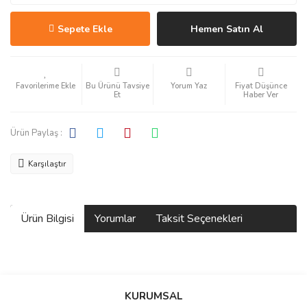
Sepete Ekle
Hemen Satın Al
Bu Ürünü Tavsiye
Yorum Yaz
Fiyat Düşünce
Et
Haber Ver
Ürün Paylaş :
Karşılaştır
Ürün Bilgisi
Yorumlar
Taksit Seçenekleri
Bu ürüne ilk yorumu siz yapın!
KURUMSAL