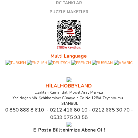
RC TANKLAR
PUZZLE MAKETLER
Multi Language
HİLALHOBBYLAND
Uzaktan Kumandalı Model Araç Merkezi
Yenidoğan Mh. Şehitkomiser Günaydın Cd.No:128/A Zeytinburnu -
İSTANBUL
0 850 888 8 610 - 0212 416 80 10 - 0212 665 30 70 -
0539 975 93 58
E-Posta Bültenimize Abone Ol !