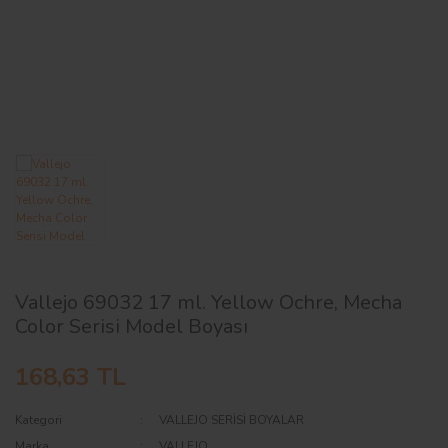
AĞAÇ ve ÇALILAR
YÜZEY KAPLAMA MALZEMELERİ
ELEKTRONİK EKİPMAN ve YEDEK
PARÇALAR
TEKNİK KİTAP ve KATALOGLAR
Vallejo 69032 17 ml. Yellow Ochre, Mecha
Color Serisi Model Boyası
168,63 TL
Kategori
VALLEJO SERİSİ BOYALAR
Marka
VALLEJO