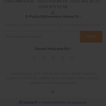
0 850 888 8 610 - 0212 416 80 10 - 0212 665 30 70 -
0539 975 93 58
E-Posta Bültenimize Abone Ol !
Fırsatları, kampanya ve duyuruları ile ilgili e-posta almak ister misiniz?
EKLE
Sosyal Medyada Biz !
Hilalhobbyland 2005-2026 © Tüm hakları saklıdır. Kredi kartı
bilgileriniz 256bit SSL sertifikası ile korunmaktadır. Sitemizdeki tüm
içeriklerin izinsiz kullanımı yasaktır.
ile
ideasoft
e-