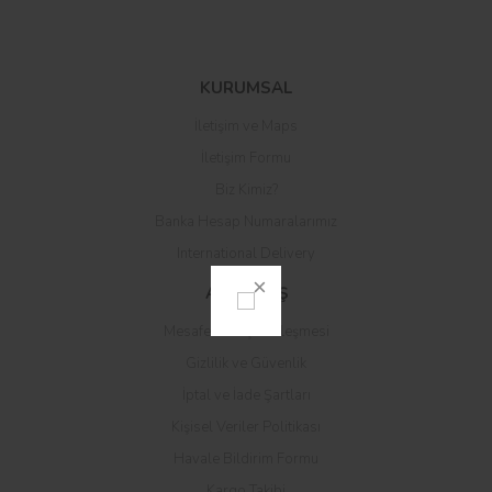
Bu ürüne ilk yorumu siz yapın!
KURUMSAL
İletişim ve Maps
Yorum Yaz
İletişim Formu
Biz Kimiz?
Banka Hesap Numaralarımız
International Delivery
ALIŞVERİŞ
Mesafeli Satış Sözleşmesi
Gizlilik ve Güvenlik
İptal ve İade Şartları
Kişisel Veriler Politikası
Havale Bildirim Formu
Kargo Takibi