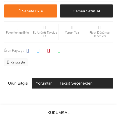
Sepete Ekle
Hemen Satın Al
Bu Ürünü Tavsiye
Yorum Yaz
Fiyat Düşünce
Et
Haber Ver
Ürün Paylaş :
Karşılaştır
Ürün Bilgisi
Yorumlar
Taksit Seçenekleri
Bu ürüne ilk yorumu siz yapın!
KURUMSAL