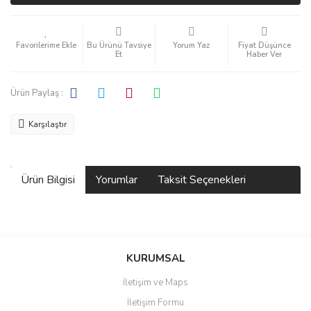
Bu Ürünü Tavsiye
Yorum Yaz
Fiyat Düşünce
Et
Haber Ver
Ürün Paylaş :
Karşılaştır
Ürün Bilgisi
Yorumlar
Taksit Seçenekleri
Bu ürüne ilk yorumu siz yapın!
KURUMSAL
İletişim ve Maps
Yorum Yaz
İletişim Formu