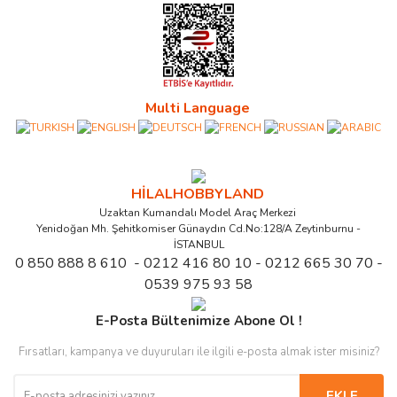
Multi Language
HİLALHOBBYLAND
Uzaktan Kumandalı Model Araç Merkezi
Yenidoğan Mh. Şehitkomiser Günaydın Cd.No:128/A Zeytinburnu -
İSTANBUL
0 850 888 8 610 - 0212 416 80 10 - 0212 665 30 70 -
0539 975 93 58
E-Posta Bültenimize Abone Ol !
Fırsatları, kampanya ve duyuruları ile ilgili e-posta almak ister misiniz?
EKLE