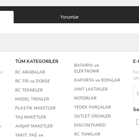
Yorumlar
Bu ürüne ilk yorumu siz yapın!
TÜM KATEGORİLER
E-
BATARYA ve
Yorum Yaz
ELEKTRONİK
si
RC ARABALAR
Fır
ist
KAPORTA ve BOYALAR
RC TIR ve DORSE
JANT LASTİKLER
RC TEKNELER
MOTORLAR
MODEL TRENLER
YEDEK PARÇALAR
PLASTİK MAKETLER
So
OUTLET ÜRÜNLER
TAŞ MAKETLER
DISCONTIUNED
bi
AHŞAP MAKETLER
RC TANKLAR
YAKIT, YAĞ ve