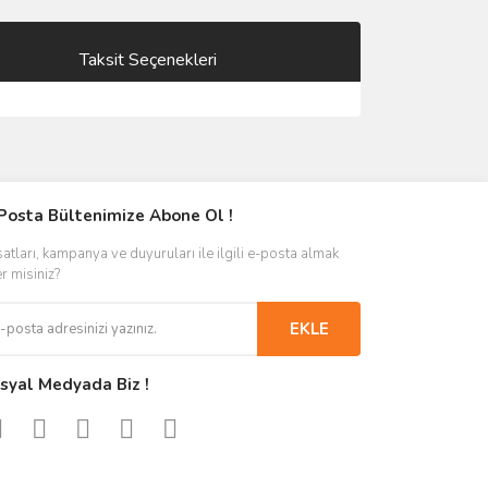
Taksit Seçenekleri
Posta Bültenimize Abone Ol !
satları, kampanya ve duyuruları ile ilgili e-posta almak
er misiniz?
EKLE
syal Medyada Biz !