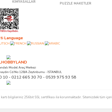
KİMYASALLAR
PUZZLE MAKETLER
ti Language
ALHOBBYLAND
ndalı Model Araç Merkezi
naydın Cd.No:128/A Zeytinburnu - İSTANBUL
0 10 - 0212 665 30 70 - 0539 975 93 58
ı bilgileriniz 256bit SSL sertifikası ile korunmaktadır. Sitemizdeki tüm içerikl