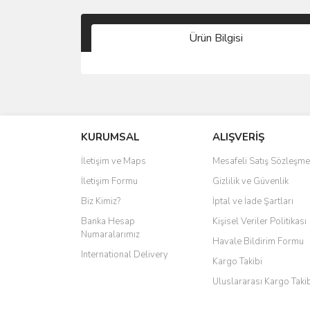
Ürün Bilgisi
KURUMSAL
ALIŞVERİŞ
İletişim ve Maps
Mesafeli Satış Sözleşme
İletişim Formu
Gizlilik ve Güvenlik
Biz Kimiz?
İptal ve İade Şartları
Banka Hesap
Kişisel Veriler Politikası
Numaralarımız
Havale Bildirim Formu
International Delivery
Kargo Takibi
Uluslararası Kargo Taki