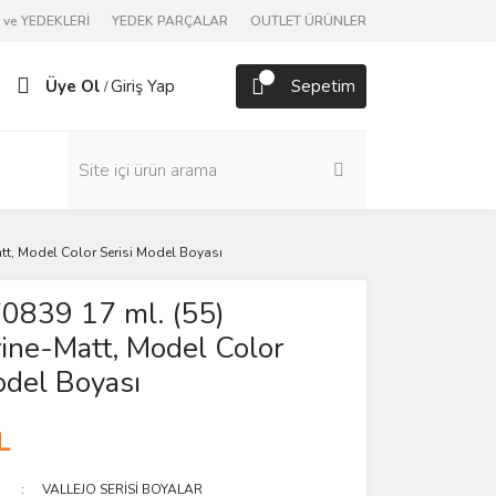
ve YEDEKLERİ
YEDEK PARÇALAR
OUTLET ÜRÜNLER
Üye Ol
Giriş Yap
Sepetim
/
att, Model Color Serisi Model Boyası
70839 17 ml. (55)
ine-Matt, Model Color
odel Boyası
L
VALLEJO SERİSİ BOYALAR