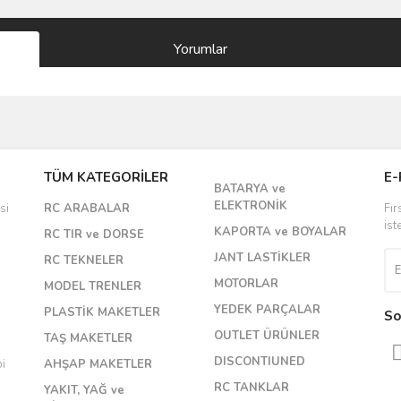
Yorumlar
Bu ürüne ilk yorumu siz yapın!
TÜM KATEGORİLER
E-
BATARYA ve
Yorum Yaz
ELEKTRONİK
si
RC ARABALAR
Fır
ist
KAPORTA ve BOYALAR
RC TIR ve DORSE
JANT LASTİKLER
RC TEKNELER
MOTORLAR
MODEL TRENLER
YEDEK PARÇALAR
PLASTİK MAKETLER
So
OUTLET ÜRÜNLER
TAŞ MAKETLER
DISCONTIUNED
bi
AHŞAP MAKETLER
RC TANKLAR
YAKIT, YAĞ ve