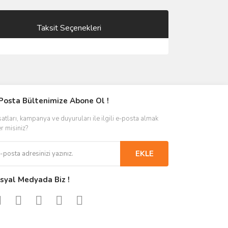
Taksit Seçenekleri
Posta Bültenimize Abone Ol !
satları, kampanya ve duyuruları ile ilgili e-posta almak
er misiniz?
EKLE
syal Medyada Biz !