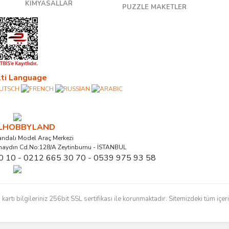
KİMYASALLAR
PUZZLE MAKETLER
ti Language
ALHOBBYLAND
ndalı Model Araç Merkezi
naydın Cd.No:128/A Zeytinburnu - İSTANBUL
0 10 - 0212 665 30 70 - 0539 975 93 58
ı bilgileriniz 256bit SSL sertifikası ile korunmaktadır. Sitemizdeki tüm içerikl