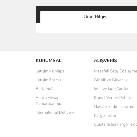
Ürün Bilgisi
KURUMSAL
ALIŞVERİŞ
İletişim ve Maps
Mesafeli Satış Sözleşme
İletişim Formu
Gizlilik ve Güvenlik
Biz Kimiz?
İptal ve İade Şartları
Banka Hesap
Kişisel Veriler Politikası
Numaralarımız
Havale Bildirim Formu
International Delivery
Kargo Takibi
Uluslararası Kargo Taki