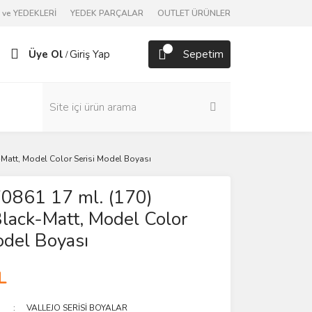
ve YEDEKLERİ
YEDEK PARÇALAR
OUTLET ÜRÜNLER
Üye Ol
Giriş Yap
Sepetim
/
-Matt, Model Color Serisi Model Boyası
70861 17 ml. (170)
lack-Matt, Model Color
odel Boyası
L
VALLEJO SERİSİ BOYALAR