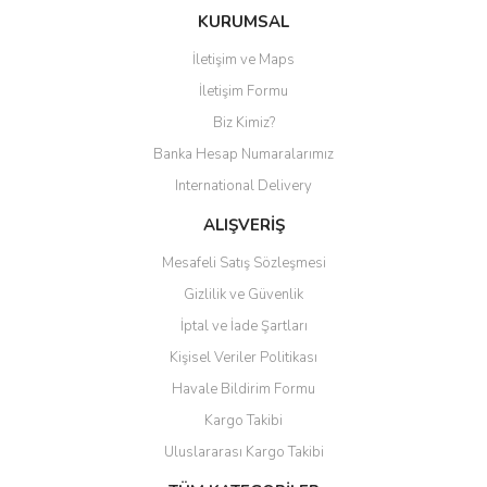
Bu ürüne ilk yorumu siz yapın!
KURUMSAL
İletişim ve Maps
Yorum Yaz
İletişim Formu
Biz Kimiz?
Banka Hesap Numaralarımız
International Delivery
ALIŞVERİŞ
Mesafeli Satış Sözleşmesi
Gizlilik ve Güvenlik
İptal ve İade Şartları
Kişisel Veriler Politikası
Havale Bildirim Formu
Kargo Takibi
Uluslararası Kargo Takibi