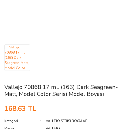
AĞAÇ ve ÇALILAR
YÜZEY KAPLAMA MALZEMELERİ
ELEKTRONİK EKİPMAN ve YEDEK
PARÇALAR
TEKNİK KİTAP ve KATALOGLAR
Vallejo 70868 17 ml. (163) Dark Seagreen-
Matt, Model Color Serisi Model Boyası
168,63 TL
Kategori
VALLEJO SERİSİ BOYALAR
Marka
VALLEJO