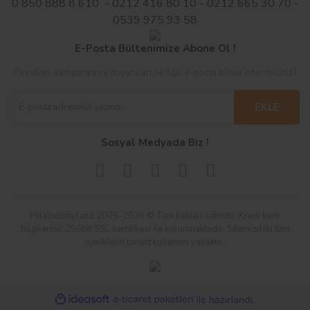
0 850 888 8 610 - 0212 416 80 10 - 0212 665 30 70 -
0539 975 93 58
E-Posta Bültenimize Abone Ol !
Fırsatları, kampanya ve duyuruları ile ilgili e-posta almak ister misiniz?
EKLE
Sosyal Medyada Biz !
Hilalhobbyland 2005-2026 © Tüm hakları saklıdır. Kredi kartı
bilgileriniz 256bit SSL sertifikası ile korunmaktadır. Sitemizdeki tüm
içeriklerin izinsiz kullanımı yasaktır.
ile
ideasoft
e-