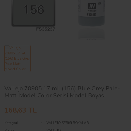
AĞAÇ ve ÇALILAR
YÜZEY KAPLAMA MALZEMELERİ
ELEKTRONİK EKİPMAN ve YEDEK
PARÇALAR
TEKNİK KİTAP ve KATALOGLAR
Vallejo 70905 17 ml. (156) Blue Grey Pale-
Matt, Model Color Serisi Model Boyası
168,63 TL
Kategori
VALLEJO SERİSİ BOYALAR
Marka
VALLEJO