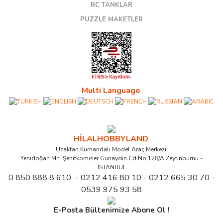
RC TANKLAR
PUZZLE MAKETLER
Multi Language
HİLALHOBBYLAND
Uzaktan Kumandalı Model Araç Merkezi
Yenidoğan Mh. Şehitkomiser Günaydın Cd.No:128/A Zeytinburnu -
İSTANBUL
0 850 888 8 610 - 0212 416 80 10 - 0212 665 30 70 -
0539 975 93 58
E-Posta Bültenimize Abone Ol !