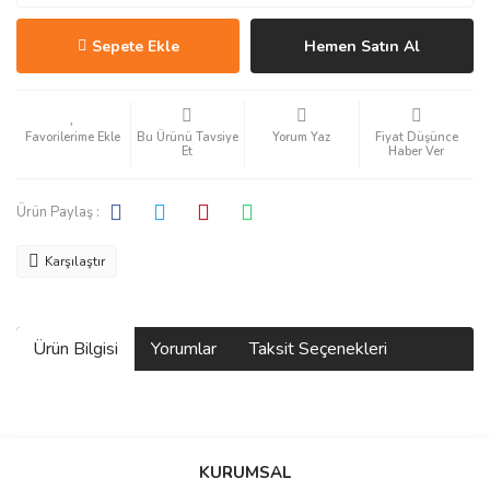
Sepete Ekle
Hemen Satın Al
Bu Ürünü Tavsiye
Yorum Yaz
Fiyat Düşünce
Et
Haber Ver
Ürün Paylaş :
Karşılaştır
Ürün Bilgisi
Yorumlar
Taksit Seçenekleri
Bu ürüne ilk yorumu siz yapın!
KURUMSAL