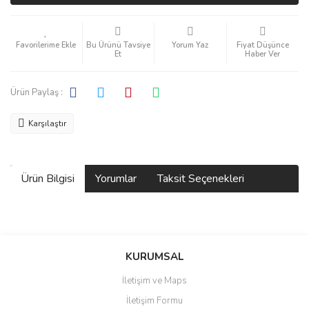
Bu Ürünü Tavsiye
Yorum Yaz
Fiyat Düşünce
Et
Haber Ver
Ürün Paylaş :
Karşılaştır
Ürün Bilgisi
Yorumlar
Taksit Seçenekleri
Bu ürüne ilk yorumu siz yapın!
KURUMSAL
İletişim ve Maps
Yorum Yaz
İletişim Formu