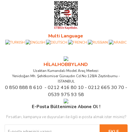
Multi Language
HİLALHOBBYLAND
Uzaktan Kumandalı Model Araç Merkezi
Yenidoğan Mh. Şehitkomiser Günaydın Cd.No:128/A Zeytinburnu -
İSTANBUL
0 850 888 8 610 - 0212 416 80 10 - 0212 665 30 70 -
0539 975 93 58
E-Posta Bültenimize Abone Ol !
Fırsatları, kampanya ve duyuruları ile ilgili e-posta almak ister misiniz?
EKLE