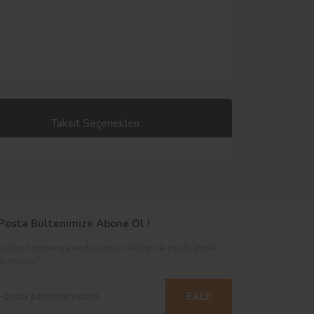
Taksit Seçenekleri
Posta Bültenimize Abone Ol !
satları, kampanya ve duyuruları ile ilgili e-posta almak
er misiniz?
EKLE