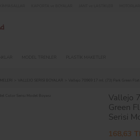
e KİMYASALLAR
KAPORTA ve BOYALAR
JANT ve LASTİKLER
MOTORLAR 
NKLAR
MODEL TRENLER
PLASTİK MAKETLER
MELERİ
VALLEJO SERİSİ BOYALAR
Vallejo 70969 17 ml. (73) Park Green Fla
Vallejo 
Green Fl
Serisi M
168,63 T