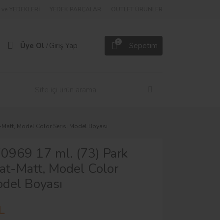
ve YEDEKLERİ
YEDEK PARÇALAR
OUTLET ÜRÜNLER
0
Üye Ol
Giriş Yap
Sepetim
/
t-Matt, Model Color Serisi Model Boyası
70969 17 ml. (73) Park
at-Matt, Model Color
odel Boyası
L