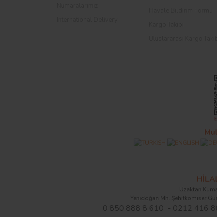
Numaralarımız
Havale Bildirim Formu
International Delivery
Kargo Takibi
Uluslararası Kargo Taki
Mul
HİL
Uzaktan Kuma
Yenidoğan Mh. Şehitkomiser Gü
0 850 888 8 610 - 0212 416 8