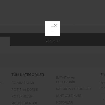
Yorumlar
Bu ürüne ilk yorumu siz yapın!
TÜM KATEGORİLER
E-
BATARYA ve
Yorum Yaz
ELEKTRONİK
si
RC ARABALAR
Fır
ist
KAPORTA ve BOYALAR
RC TIR ve DORSE
JANT LASTİKLER
RC TEKNELER
MOTORLAR
MODEL TRENLER