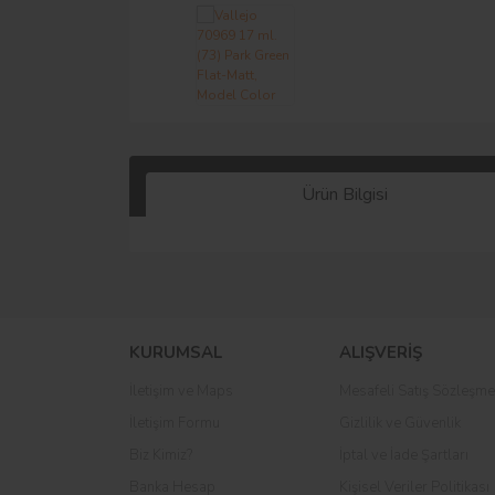
Ürün Bilgisi
KURUMSAL
ALIŞVERİŞ
İletişim ve Maps
Mesafeli Satış Sözleşme
İletişim Formu
Gizlilik ve Güvenlik
Biz Kimiz?
İptal ve İade Şartları
Banka Hesap
Kişisel Veriler Politikası