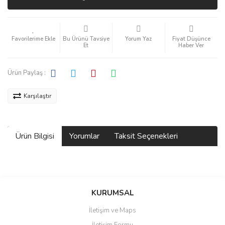
Bu Ürünü Tavsiye
Yorum Yaz
Fiyat Düşünce
Et
Haber Ver
Ürün Paylaş :
Karşılaştır
Ürün Bilgisi
Yorumlar
Taksit Seçenekleri
Bu ürüne ilk yorumu siz yapın!
KURUMSAL
İletişim ve Maps
Yorum Yaz
İletişim Formu