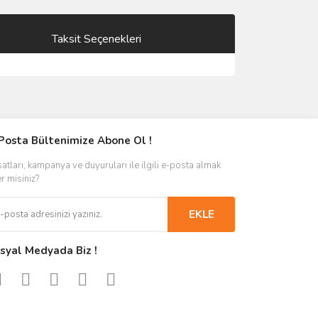
Taksit Seçenekleri
Posta Bültenimize Abone Ol !
satları, kampanya ve duyuruları ile ilgili e-posta almak
er misiniz?
EKLE
syal Medyada Biz !