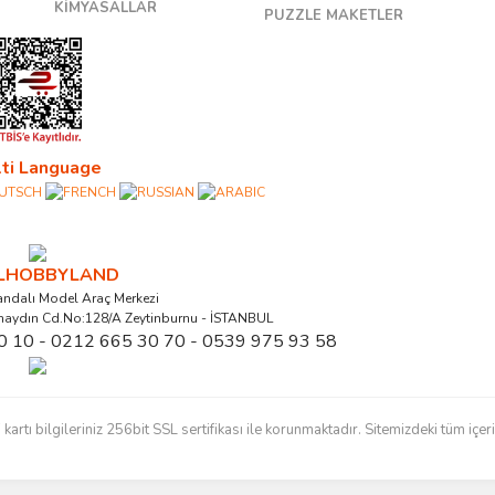
KİMYASALLAR
PUZZLE MAKETLER
ti Language
ALHOBBYLAND
ndalı Model Araç Merkezi
naydın Cd.No:128/A Zeytinburnu - İSTANBUL
0 10 - 0212 665 30 70 - 0539 975 93 58
ı bilgileriniz 256bit SSL sertifikası ile korunmaktadır. Sitemizdeki tüm içerikl