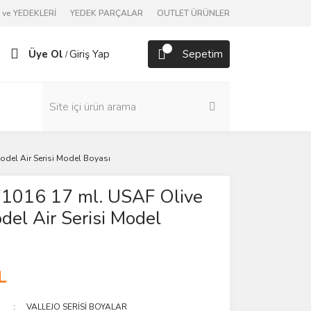
ve YEDEKLERİ
YEDEK PARÇALAR
OUTLET ÜRÜNLER
Üye Ol
Giriş Yap
Sepetim
/
odel Air Serisi Model Boyası
71016 17 ml. USAF Olive
del Air Serisi Model
L
VALLEJO SERİSİ BOYALAR