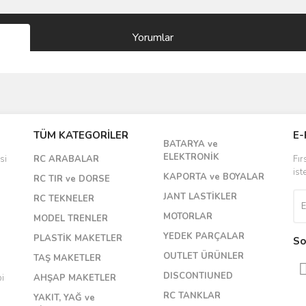
Yorumlar
Bu ürüne ilk yorumu siz yapın!
TÜM KATEGORİLER
E-
BATARYA ve
Yorum Yaz
ELEKTRONİK
si
RC ARABALAR
Fır
ist
KAPORTA ve BOYALAR
RC TIR ve DORSE
JANT LASTİKLER
RC TEKNELER
MOTORLAR
MODEL TRENLER
YEDEK PARÇALAR
PLASTİK MAKETLER
So
OUTLET ÜRÜNLER
TAŞ MAKETLER
DISCONTIUNED
bi
AHŞAP MAKETLER
RC TANKLAR
YAKIT, YAĞ ve