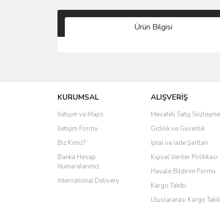
Ürün Bilgisi
KURUMSAL
ALIŞVERİŞ
İletişim ve Maps
Mesafeli Satış Sözleşme
İletişim Formu
Gizlilik ve Güvenlik
Biz Kimiz?
İptal ve İade Şartları
Banka Hesap
Kişisel Veriler Politikası
Numaralarımız
Havale Bildirim Formu
International Delivery
Kargo Takibi
Uluslararası Kargo Taki