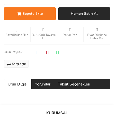
Sepete Ekle
Hemen Satın Al
Bu Ürünü Tavsiye
Yorum Yaz
Fiyat Düşünce
Et
Haber Ver
Ürün Paylaş :
Karşılaştır
Ürün Bilgisi
Yorumlar
Taksit Seçenekleri
Bu ürüne ilk yorumu siz yapın!
KURUMSAL