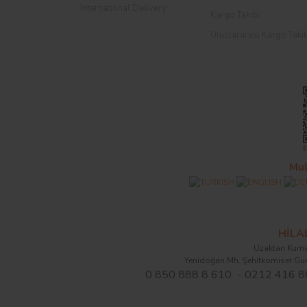
International Delivery
Kargo Takibi
Uluslararası Kargo Taki
Mul
HİL
Uzaktan Kuma
Yenidoğan Mh. Şehitkomiser Gü
0 850 888 8 610 - 0212 416 8