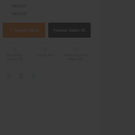
VALLEJO
VA71135
Sepete Ekle
Hemen Satın Al
Bu Ürünü
Yorum Yaz
Fiyat Düşünce
Tavsiye Et
Haber Ver