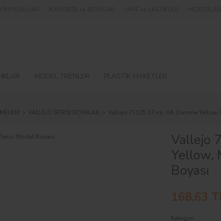
e KİMYASALLAR
KAPORTA ve BOYALAR
JANT ve LASTİKLER
MOTORLAR 
NKLAR
MODEL TRENLER
PLASTİK MAKETLER
MELERİ
VALLEJO SERİSİ BOYALAR
Vallejo 71135 17 ml. IJA Chrome Yellow,
Vallejo 
Yellow, 
Boyası
168,63 T
Kategori