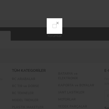
Yorumlar
Bu ürüne ilk yorumu siz yapın!
TÜM KATEGORİLER
E-
BATARYA ve
Yorum Yaz
ELEKTRONİK
si
RC ARABALAR
Fır
ist
KAPORTA ve BOYALAR
RC TIR ve DORSE
JANT LASTİKLER
RC TEKNELER
MOTORLAR
MODEL TRENLER
YEDEK PARÇALAR
PLASTİK MAKETLER
So