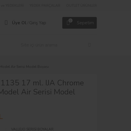
ve YEDEKLERİ
YEDEK PARÇALAR
OUTLET ÜRÜNLER
0
Üye Ol
Giriş Yap
Sepetim
/
 Model Air Serisi Model Boyası
71135 17 ml. IJA Chrome
Model Air Serisi Model
L
VALLEJO SERİSİ BOYALAR