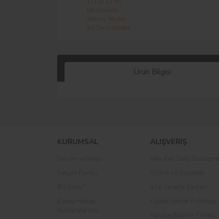
Ürün Bilgisi
KURUMSAL
ALIŞVERİŞ
İletişim ve Maps
Mesafeli Satış Sözleşme
İletişim Formu
Gizlilik ve Güvenlik
Biz Kimiz?
İptal ve İade Şartları
Banka Hesap
Kişisel Veriler Politikası
Numaralarımız
Havale Bildirim Formu