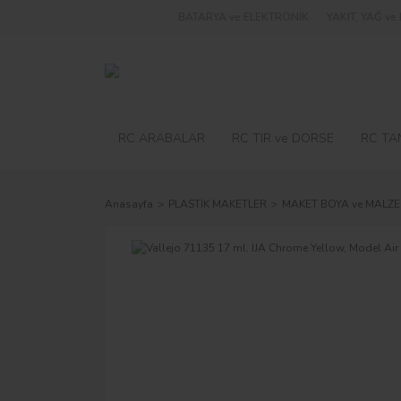
BATARYA ve ELEKTRONİK
YAKIT, YAĞ v
RC ARABALAR
RC TIR ve DORSE
RC TA
Anasayfa
PLASTİK MAKETLER
MAKET BOYA ve MALZE