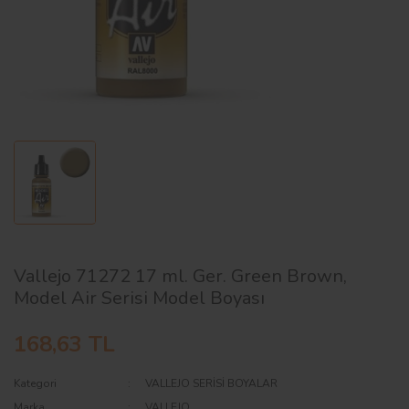
AĞAÇ ve ÇALILAR
YÜZEY KAPLAMA MALZEMELERİ
ELEKTRONİK EKİPMAN ve YEDEK
PARÇALAR
TEKNİK KİTAP ve KATALOGLAR
Vallejo 71272 17 ml. Ger. Green Brown,
Model Air Serisi Model Boyası
168,63 TL
Kategori
VALLEJO SERİSİ BOYALAR
Marka
VALLEJO