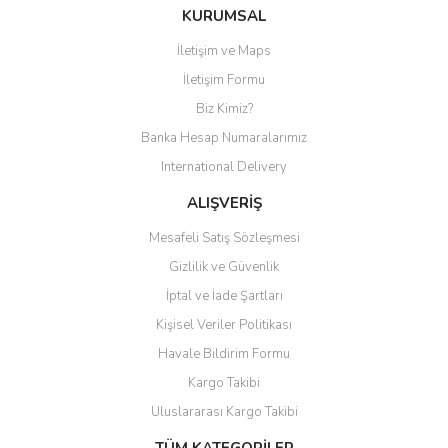
Bu ürüne ilk yorumu siz yapın!
KURUMSAL
İletişim ve Maps
Yorum Yaz
İletişim Formu
Biz Kimiz?
Banka Hesap Numaralarımız
International Delivery
ALIŞVERİŞ
Mesafeli Satış Sözleşmesi
Gizlilik ve Güvenlik
İptal ve İade Şartları
Kişisel Veriler Politikası
Havale Bildirim Formu
Kargo Takibi
Uluslararası Kargo Takibi