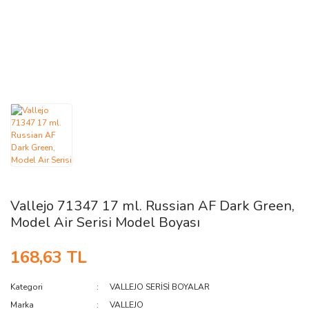
AĞAÇ ve ÇALILAR
YÜZEY KAPLAMA MALZEMELERİ
ELEKTRONİK EKİPMAN ve YEDEK
PARÇALAR
TEKNİK KİTAP ve KATALOGLAR
Vallejo 71347 17 ml. Russian AF Dark Green,
Model Air Serisi Model Boyası
168,63 TL
Kategori
VALLEJO SERİSİ BOYALAR
Marka
VALLEJO