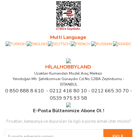
Multi Language
HİLALHOBBYLAND
Uzaktan Kumandalı Model Araç Merkezi
Yenidoğan Mh. Şehitkomiser Günaydın Cd.No:128/A Zeytinburnu -
İSTANBUL
0 850 888 8 610 - 0212 416 80 10 - 0212 665 30 70 -
0539 975 93 58
E-Posta Bültenimize Abone Ol !
Fırsatları, kampanya ve duyuruları ile ilgili e-posta almak ister misiniz?
EKLE