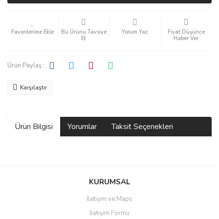
Bu Ürünü Tavsiye
Yorum Yaz
Fiyat Düşünce
Et
Haber Ver
Ürün Paylaş :
Karşılaştır
Ürün Bilgisi
Yorumlar
Taksit Seçenekleri
Bu ürüne ilk yorumu siz yapın!
KURUMSAL
İletişim ve Maps
Yorum Yaz
İletişim Formu