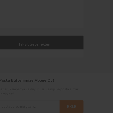
Taksit Seçenekleri
Posta Bültenimize Abone Ol !
satları, kampanya ve duyuruları ile ilgili e-posta almak
er misiniz?
EKLE