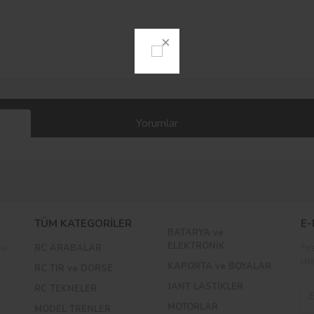
Yorumlar
Bu ürüne ilk yorumu siz yapın!
TÜM KATEGORİLER
E-
BATARYA ve
Yorum Yaz
ELEKTRONİK
si
RC ARABALAR
Fır
ist
KAPORTA ve BOYALAR
RC TIR ve DORSE
JANT LASTİKLER
RC TEKNELER
MOTORLAR
MODEL TRENLER