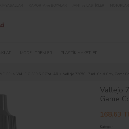
e KİMYASALLAR
KAPORTA ve BOYALAR
JANT ve LASTİKLER
MOTORLAR 
NKLAR
MODEL TRENLER
PLASTİK MAKETLER
MELERİ
VALLEJO SERİSİ BOYALAR
Vallejo 72050 17 ml. Cold Grey, Game Co
Vallejo 
Game Col
168,63 T
Kategori