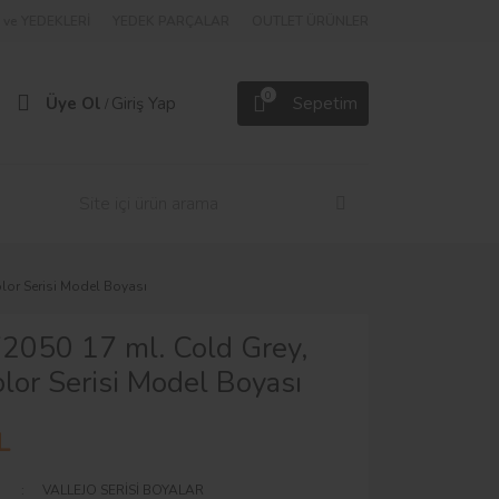
ve YEDEKLERİ
YEDEK PARÇALAR
OUTLET ÜRÜNLER
0
Üye Ol
Giriş Yap
Sepetim
/
lor Serisi Model Boyası
72050 17 ml. Cold Grey,
or Serisi Model Boyası
L
VALLEJO SERİSİ BOYALAR