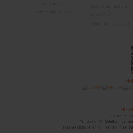
Numaralarımız
Havale Bildirim Formu
International Delivery
Kargo Takibi
Uluslararası Kargo Taki
Mul
HİL
Uzaktan Kuma
Yenidoğan Mh. Şehitkomiser Gü
0 850 888 8 610 - 0212 416 8