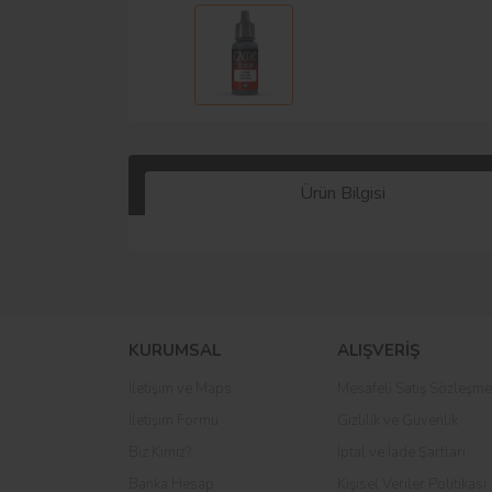
Ürün Bilgisi
KURUMSAL
ALIŞVERİŞ
İletişim ve Maps
Mesafeli Satış Sözleşme
İletişim Formu
Gizlilik ve Güvenlik
Biz Kimiz?
İptal ve İade Şartları
Banka Hesap
Kişisel Veriler Politikası