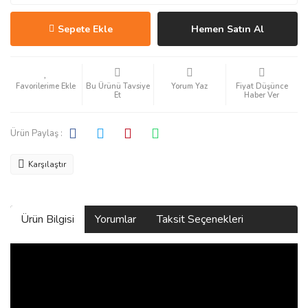
Sepete Ekle
Hemen Satın Al
Bu Ürünü Tavsiye
Yorum Yaz
Fiyat Düşünce
Et
Haber Ver
Ürün Paylaş :
Karşılaştır
Ürün Bilgisi
Yorumlar
Taksit Seçenekleri