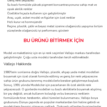
Geniş renk yelpazesi
Su bazlı formülde yüksek pigment konsantrasyonuna sahip mat ve
opak akrilik renkler
Özellikle fırçayla kullanım için geliştirilmiştir
Araç, uçak, askeri model ve figürler için özel renkler
Hızlı kurur ve honmojendir
Reçine, plastik, çelik ve beyaz metal üzerine olağanüstü yapışma ile tüm
yüzeylerde olağanüstü iyi performans gösterir
BU ÜRÜNÜ BİTİRMEK İÇİN
Model ve maketleriniz için en iyi renk seçimleri Vallejo markası tarafından
geliştirilmiştir. Çoğu usta modelci tarafından tercih edilmektedir.
Vallejo Hakkında
1980'lerin sonlarına doğru Vallejo, plastik, ahşap yada metal modelleri
boyamak için özel olarak formüle edilmiş ve geniş bir renk yelpazesine
sahip ürün grubunu,tanınmış modelcilerle beraber geliştirmeye başladı.
Sonuç, 1991 yılında Modelciler için pazarlanan ilk özel akrilik renk
yelpazesiydi. O günlerde modelleri su bazlı akriliklerle boyamak alışılmış
bir şey değildi, ancak kullanım kolaylığı ve bu benzersiz renklerin
formülünde tiner, terebentin, alkol türevleri bulunmaması, Vallejo boya
grubununu Dünya çapında en popüler markalardan biri haline getirdi ve
modelcilerin favorisi olmasını sağladı.. Doksanlı yıllardan bugüne kadar,