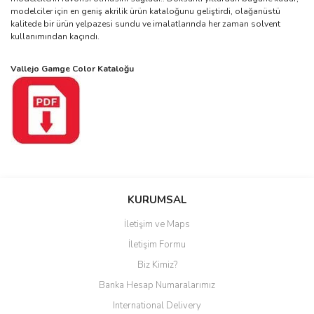
modelciler için en geniş akrilik ürün kataloğunu geliştirdi, olağanüstü
kalitede bir ürün yelpazesi sundu ve imalatlarında her zaman solvent
kullanımından kaçındı.
Vallejo Gamge Color Kataloğu
Bu ürüne ilk yorumu siz yapın!
KURUMSAL
İletişim ve Maps
Yorum Yaz
İletişim Formu
Biz Kimiz?
Banka Hesap Numaralarımız
International Delivery