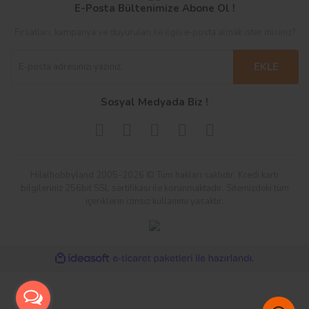
E-Posta Bültenimize Abone Ol !
Fırsatları, kampanya ve duyuruları ile ilgili e-posta almak ister misiniz?
EKLE
Sosyal Medyada Biz !
Hilalhobbyland 2005-2026 © Tüm hakları saklıdır. Kredi kartı
bilgileriniz 256bit SSL sertifikası ile korunmaktadır. Sitemizdeki tüm
içeriklerin izinsiz kullanımı yasaktır.
ile
ideasoft
e-
hazırlandı.
ticaret
paketleri