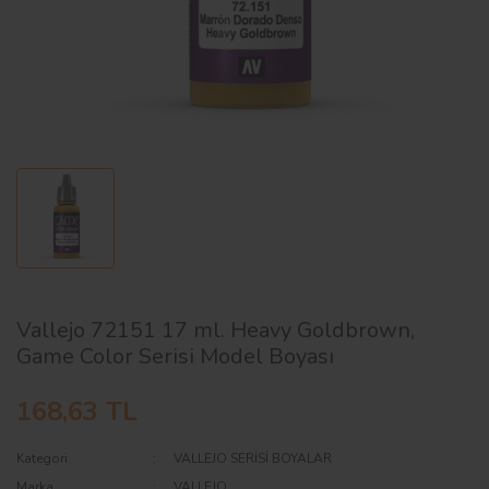
AĞAÇ ve ÇALILAR
YÜZEY KAPLAMA MALZEMELERİ
ELEKTRONİK EKİPMAN ve YEDEK
PARÇALAR
TEKNİK KİTAP ve KATALOGLAR
Vallejo 72151 17 ml. Heavy Goldbrown,
Game Color Serisi Model Boyası
168,63 TL
Kategori
VALLEJO SERİSİ BOYALAR
Marka
VALLEJO