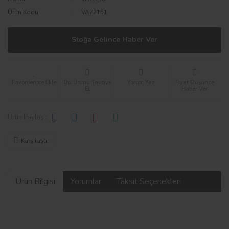
Ürün Kodu
VA72151
Stoğa Gelince Haber Ver
Bu Ürünü Tavsiye
Yorum Yaz
Fiyat Düşünce
Et
Haber Ver
Ürün Paylaş :
Karşılaştır
Ürün Bilgisi
Yorumlar
Taksit Seçenekleri