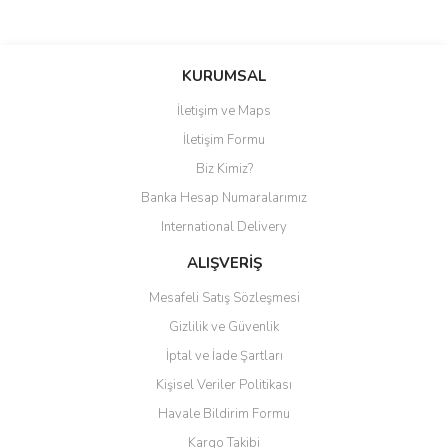
Bu ürüne ilk yorumu siz yapın!
KURUMSAL
İletişim ve Maps
Yorum Yaz
İletişim Formu
Biz Kimiz?
Banka Hesap Numaralarımız
International Delivery
ALIŞVERİŞ
Mesafeli Satış Sözleşmesi
Gizlilik ve Güvenlik
İptal ve İade Şartları
Kişisel Veriler Politikası
Havale Bildirim Formu
Kargo Takibi