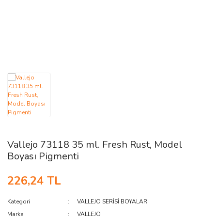
AĞAÇ ve ÇALILAR
YÜZEY KAPLAMA MALZEMELERİ
ELEKTRONİK EKİPMAN ve YEDEK
PARÇALAR
TEKNİK KİTAP ve KATALOGLAR
Vallejo 73118 35 ml. Fresh Rust, Model
Boyası Pigmenti
226,24 TL
Kategori
VALLEJO SERİSİ BOYALAR
Marka
VALLEJO