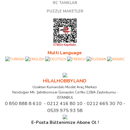
RC TANKLAR
PUZZLE MAKETLER
Multi Language
HİLALHOBBYLAND
Uzaktan Kumandalı Model Araç Merkezi
Yenidoğan Mh. Şehitkomiser Günaydın Cd.No:128/A Zeytinburnu -
İSTANBUL
0 850 888 8 610 - 0212 416 80 10 - 0212 665 30 70 -
0539 975 93 58
E-Posta Bültenimize Abone Ol !