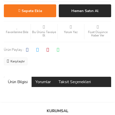
Sepete Ekle
Hemen Satın Al
Bu Ürünü Tavsiye
Yorum Yaz
Fiyat Düşünce
Et
Haber Ver
Ürün Paylaş :
Karşılaştır
Ürün Bilgisi
Yorumlar
Taksit Seçenekleri
Bu ürüne ilk yorumu siz yapın!
KURUMSAL