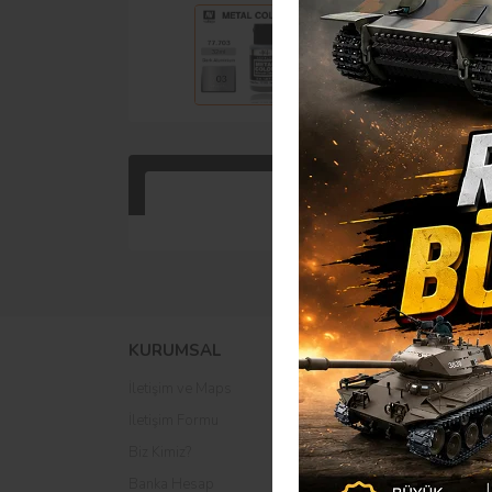
Ürün Bilgisi
KURUMSAL
ALIŞVERİŞ
İletişim ve Maps
Mesafeli Satış Sözleşme
İletişim Formu
Gizlilik ve Güvenlik
Biz Kimiz?
İptal ve İade Şartları
Banka Hesap
Kişisel Veriler Politikası