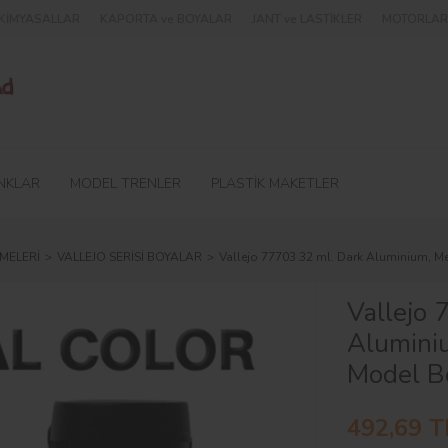
e KİMYASALLAR
KAPORTA ve BOYALAR
JANT ve LASTİKLER
MOTORLAR 
NKLAR
MODEL TRENLER
PLASTİK MAKETLER
MELERİ
VALLEJO SERİSİ BOYALAR
Vallejo 77703 32 ml. Dark Aluminium, Me
Vallejo 
Aluminiu
Model B
492,69 T