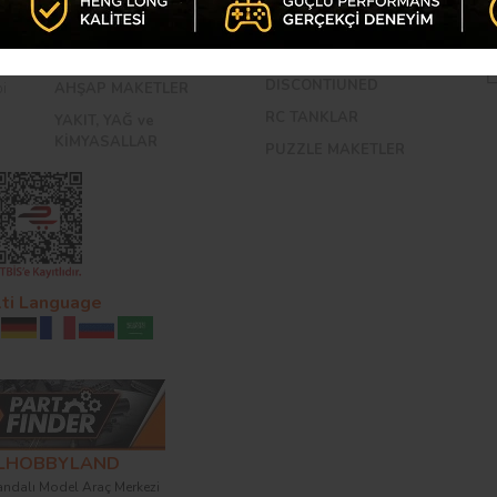
YEDEK PARÇALAR
PLASTİK MAKETLER
So
OUTLET ÜRÜNLER
TAŞ MAKETLER
DISCONTIUNED
bi
AHŞAP MAKETLER
RC TANKLAR
YAKIT, YAĞ ve
KİMYASALLAR
PUZZLE MAKETLER
ti Language
ALHOBBYLAND
ndalı Model Araç Merkezi