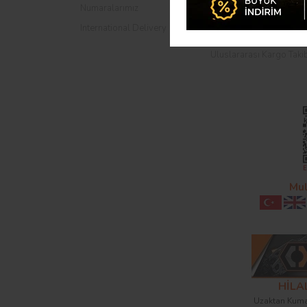
Numaralarımız
Havale Bildirim Formu
International Delivery
Kargo Takibi
Uluslararası Kargo Taki
Mul
HİL
Uzaktan Kuma