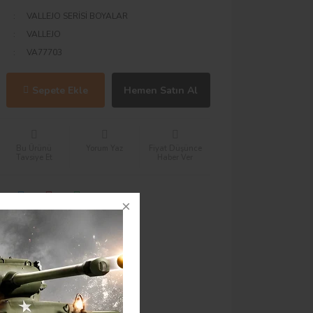
VALLEJO SERİSİ BOYALAR
VALLEJO
VA77703
Sepete Ekle
Hemen Satın Al
Bu Ürünü
Yorum Yaz
Fiyat Düşünce
Tavsiye Et
Haber Ver