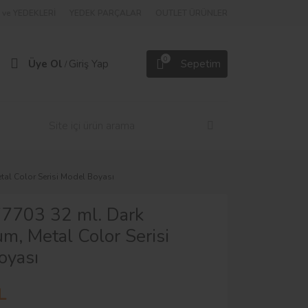
ve YEDEKLERİ
YEDEK PARÇALAR
OUTLET ÜRÜNLER
0
Üye Ol
Giriş Yap
Sepetim
/
tal Color Serisi Model Boyası
77703 32 ml. Dark
m, Metal Color Serisi
oyası
L