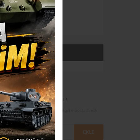
Taksit Seçenekleri
Posta Bültenimize Abone Ol !
satları, kampanya ve duyuruları ile ilgili e-posta almak
er misiniz?
EKLE