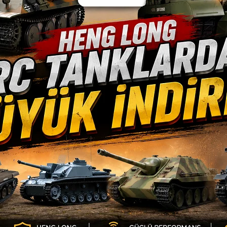
Yorumlar
Bu ürüne ilk yorumu siz yapın!
TÜM KATEGORİLER
E-
BATARYA ve
Yorum Yaz
ELEKTRONİK
si
RC ARABALAR
Fır
ist
KAPORTA ve BOYALAR
RC TIR ve DORSE
JANT LASTİKLER
RC TEKNELER
MOTORLAR
MODEL TRENLER